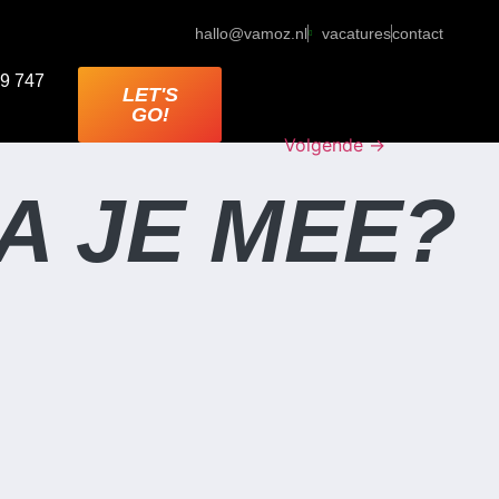
hallo@vamoz.nl
vacatures
contact
9 747
LET'S
GO!
Volgende
→
A JE MEE?