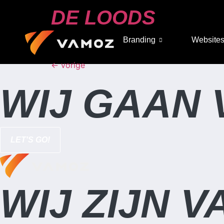
DE LOODS
Branding
Website
←
vorige
WIJ GAAN 
LET'S GO!
WIJ ZIJN 