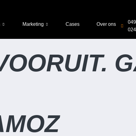
049
s
Marketing
Cases
Over ons
024
VOORUIT. G
VAMOZ