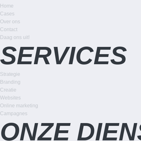
Home
Cases
Over ons
Contact
Daag ons uit!
SERVICES
Strategie
Branding
Creatie
Websites
Online marketing
Campagnes
ONZE DIE