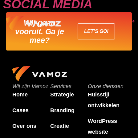
SOCIAL MEDIA
Volgende
→
Wij gaan
vooruit. Ga je
LET'S GO!
mee?
Wij zijn Vamoz
Services
Onze diensten
Home
Strategie
Huisstijl
ontwikkelen
Cases
Branding
WordPress
Over ons
Creatie
website